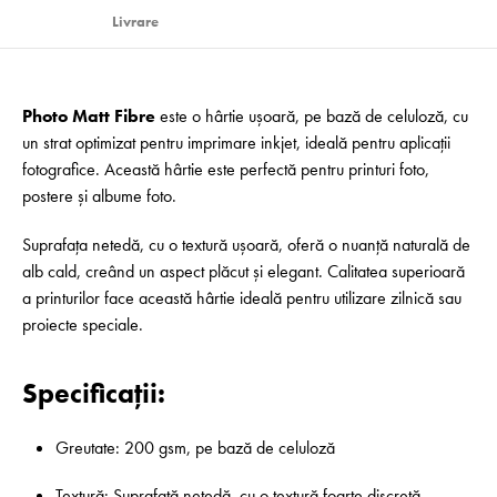
Livrare
Photo Matt Fibre
este o hârtie ușoară, pe bază de celuloză, cu
un strat optimizat pentru imprimare inkjet, ideală pentru aplicații
fotografice. Această hârtie este perfectă pentru printuri foto,
postere și albume foto.
Suprafața netedă, cu o textură ușoară, oferă o nuanță naturală de
alb cald, creând un aspect plăcut și elegant. Calitatea superioară
a printurilor face această hârtie ideală pentru utilizare zilnică sau
proiecte speciale.
Specificații:
Greutate: 200 gsm, pe bază de celuloză
Textură: Suprafață netedă, cu o textură foarte discretă