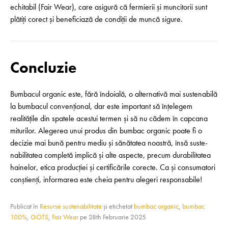
echitabil (Fair Wear), care asigură că fermierii și muncitorii sunt
plătiți corect și beneficiază de condiții de muncă sigure.
Concluzie
Bumbacul organic este, fără îndoială, o alternativă mai sustenabilă
la bumbacul convențional, dar este important să înțelegem
realitățile din spatele acestui termen și să nu cădem în capcana
miturilor. Alegerea unui produs din bumbac organic poate fi o
decizie mai bună pentru mediu și sănătatea noastră, însă suste­
nabi­litatea completă implică și alte aspecte, precum durabilitatea
hainelor, etica producției și certificările corecte. Ca și consumatori
conștienți, informarea este cheia pentru alegeri responsabile!
Publicat în
Resurse sustenabilitate
și etichetat
bumbac organic
,
bumbac
100%
,
GOTS
,
Fair Wear
pe
28th Februarie 2025