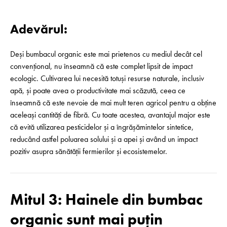
Adevărul:
Deși bumbacul organic este mai prietenos cu mediul decât cel
convențional, nu înseamnă că este complet lipsit de impact
ecologic. Cultivarea lui necesită totuși resurse naturale, inclusiv
apă, și poate avea o productivitate mai scăzută, ceea ce
înseamnă că este nevoie de mai mult teren agricol pentru a obține
aceleași cantități de fibră. Cu toate acestea, avantajul major este
că evită utilizarea pesticidelor și a îngrășămintelor sintetice,
reducând astfel poluarea solului și a apei și având un impact
pozitiv asupra sănătății fermierilor și ecosistemelor.
Mitul 3: Hainele din bumbac
organic sunt mai puțin