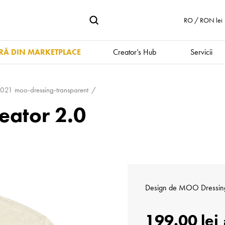
RO / RON lei
Ă DIN MARKETPLACE
Creator’s Hub
Servicii
1 moo-dressing-transparent
ator 2.0
Design de
MOO Dressin
199.00 lei