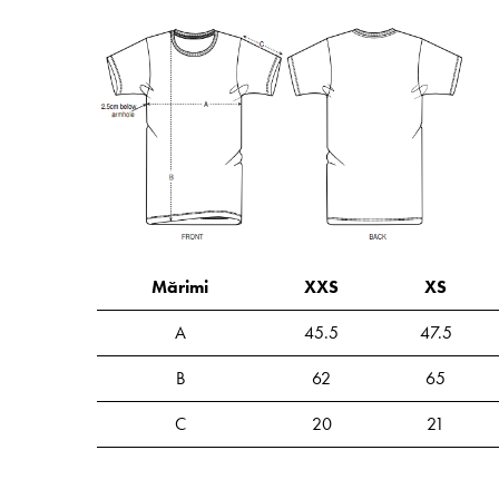
Mărimi
XXS
XS
A
45.5
47.5
B
62
65
C
20
21