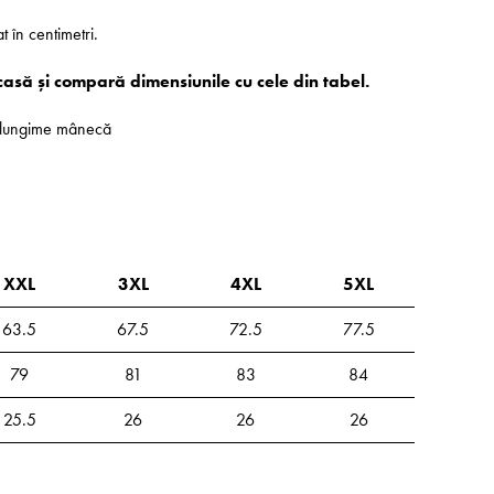
at în centimetri.
casă și compară dimensiunile cu cele din tabel.
 - lungime mânecă
XXL
3XL
4XL
5XL
63.5
67.5
72.5
77.5
79
81
83
84
25.5
26
26
26