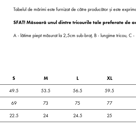
Tabelul de mărimi este furnizat de către producător și este exprim
SFAT! Măsoară unul dintre tricourile tale preferate de a
A - lătime piept măsurat la 2,5cm sub-braț, B - lungime tricou, C
S
M
L
XL
49.5
53.5
56.5
59.5
69
73
75
77
22.5
24
24.5
25