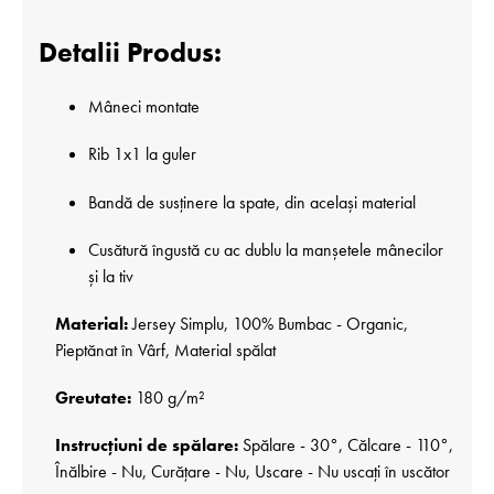
Detalii Produs:
Mâneci montate
Rib 1x1 la guler
Bandă de susținere la spate, din același material
Cusătură îngustă cu ac dublu la manșetele mânecilor
și la tiv
Material:
Jersey Simplu, 100% Bumbac - Organic,
Pieptănat în Vârf, Material spălat
Greutate:
180 g/m²
Instrucțiuni de spălare:
Spălare - 30°, Călcare - 110°,
Înălbire - Nu, Curățare - Nu, Uscare - Nu uscați în uscător