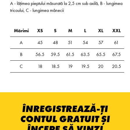
A - lățimea pieptului măsurată la 2,5 cm sub axilă, B - lungimea
tricoului, C - lungimea mânecii
Mărimi
XS
S
M
L
XL
XXL
A
45
48
51
54
57
61
B
56.5
59.5
61.5
63.5
65.5
67.5
C
18
18.5
19
19.5
20
20.5
ÎNREGISTREAZĂ-ȚI
CONTUL GRATUIT ȘI
ÎNCEPE SĂ VINZI