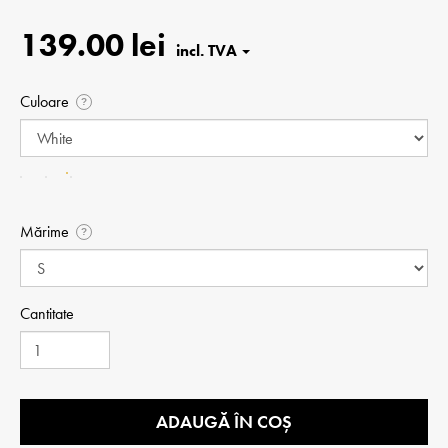
139.00 lei
Culoare
?
Mărime
?
Cantitate
ADAUGĂ ÎN COȘ