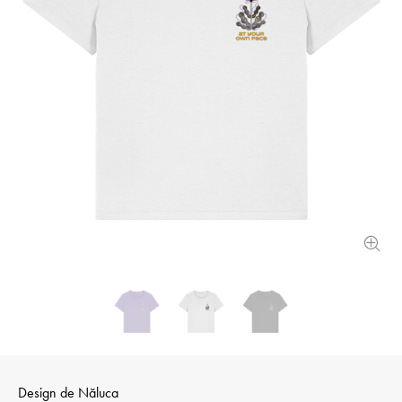
Design de
Năluca