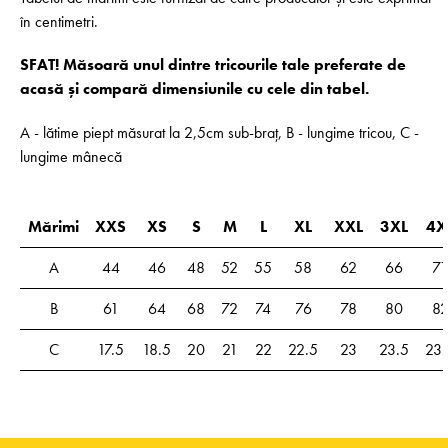
în centimetri.
SFAT! Măsoară unul dintre tricourile tale preferate de
acasă și compară dimensiunile cu cele din tabel.
A - lătime piept măsurat la 2,5cm sub-braț, B - lungime tricou, C -
lungime mânecă
Mărimi
XXS
XS
S
M
L
XL
XXL
3XL
4X
A
44
46
48
52
55
58
62
66
71
B
61
64
68
72
74
76
78
80
8
C
17.5
18.5
20
21
22
22.5
23
23.5
23.