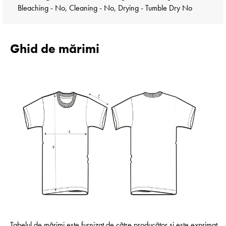
Bleaching - No, Cleaning - No, Drying - Tumble Dry No
Ghid de mărimi
Tabelul de mărimi este furnizat de către producător și este exprimat