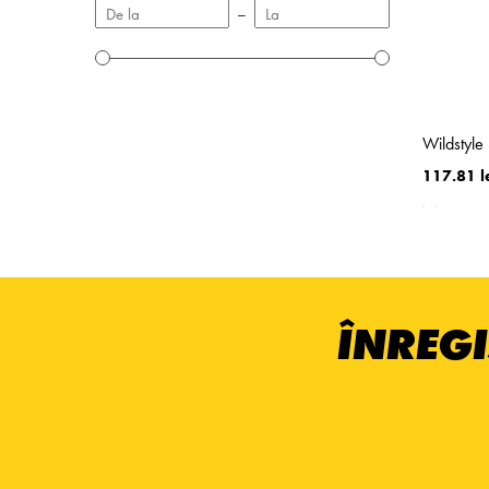
–
Wildstyle
117.81 l
ÎNREGI