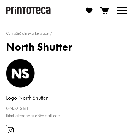
Cumpără din Marketplace
North Shutter
Logo North Shutter
0745213161
iftimi.alexandru.ai@gmail.com