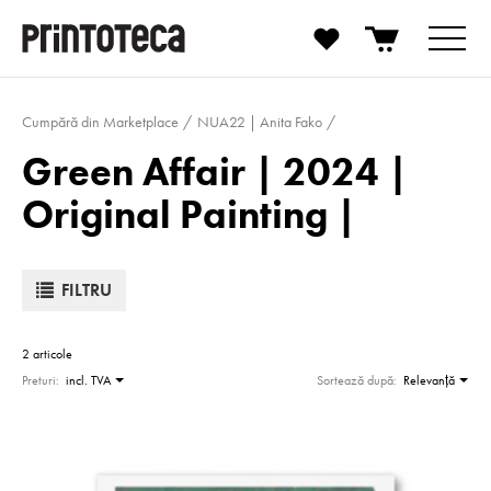
Cumpără din Marketplace
NUA22 | Anita Fako
Green Affair | 2024 |
Original Painting |
FILTRU
2 articole
Preturi:
incl. TVA
Sortează după:
Relevanţă