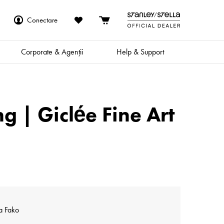
Conectare
Corporate & Agenții
Help & Support
 | Giclée Fine Art
a Fako