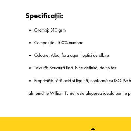
Specificații:
Gramaj: 310 gsm
Compoziție: 100% bumbac
Culoare: Albă, fără agenți optici de albire
Textură: Structură fină, bine definită, de tip felt
Proprietăți: Fără acid și lignină, conformă cu ISO 970
Hahnemühle William Turner este alegerea ideală pentru proiec