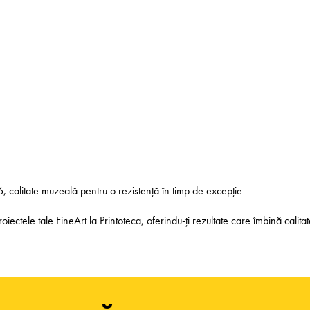
6, calitate muzeală pentru o rezistență în timp de excepție
tele tale FineArt la Printoteca, oferindu-ți rezultate care îmbină calitate