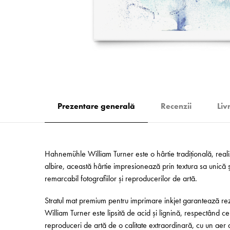
Prezentare generală
Recenzii
Liv
Hahnemühle William Turner este o hârtie tradițională, reali
albire, această hârtie impresionează prin textura sa unică și
remarcabil fotografiilor și reproducerilor de artă.
Stratul mat premium pentru imprimare inkjet garantează rezu
William Turner este lipsită de acid și lignină, respectând cel
reproduceri de artă de o calitate extraordinară, cu un aer ar