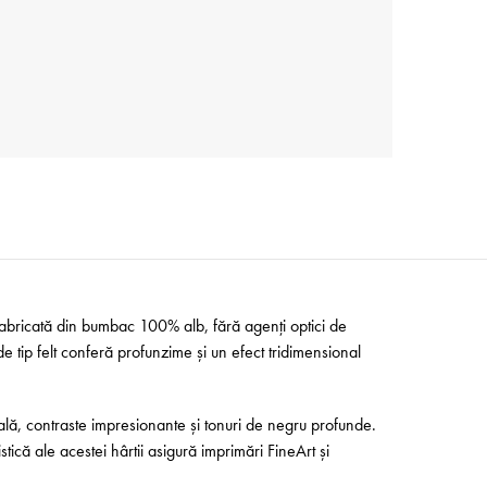
 Fabricată din bumbac 100% alb, fără agenți optici de
de tip felt conferă profunzime și un efect tridimensional
nală, contraste impresionante și tonuri de negru profunde.
stică ale acestei hârtii asigură imprimări FineArt și