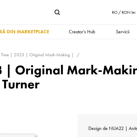
RO / RON lei
Ă DIN MARKETPLACE
Creator’s Hub
Servicii
 Time | 2023 | Original Mark-Making |
 | Original Mark-Making
m Turner
Design de
NUA22 | Anit