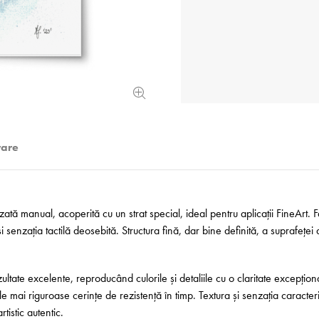
rare
zată manual, acoperită cu un strat special, ideal pentru aplicații FineArt.
 senzația tactilă deosebită. Structura fină, dar bine definită, a suprafeței 
ltate excelente, reproducând culorile și detaliile cu o claritate excepțio
e mai riguroase cerințe de rezistență în timp. Textura și senzația caracteri
tistic autentic.