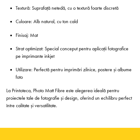
Textură: Suprafață netedă, cu o textură foarte discretă
Culoare: Alb natural, cu ton cald
Finisaj: Mat
Strat optimizat: Special conceput pentru aplicații fotografice
pe imprimante inkjet
Utilizare: Perfectă pentru imprimări zilnice, postere și albume
foto
La Printoteca, Photo Matt Fibre este alegerea ideală pentru
proiectele tale de fotografie și design, oferind un echilibru perfect
între calitate și versatilitate.