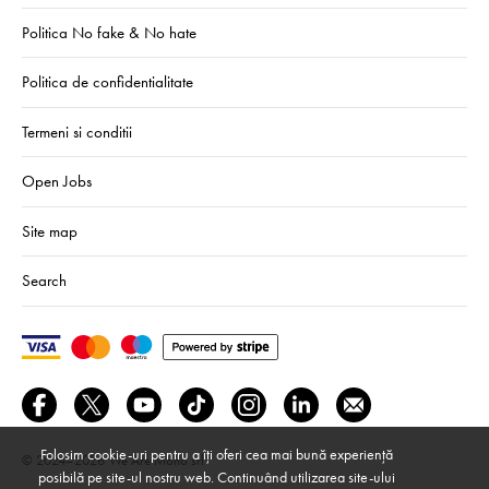
Politica No fake & No hate
Politica de confidentialitate
Termeni si conditii
Open Jobs
Site map
Search
Folosim cookie-uri pentru a îți oferi cea mai bună experiență
© 2024–2026
We Are Mono srl
posibilă pe site-ul nostru web. Continuând utilizarea site-ului