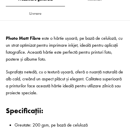
Livrare
Photo Matt Fibre
este o hârtie ușoară, pe bază de celuloză, cu
un strat optimizat pentru imprimare inkjet, ideală pentru aplicații
fotografice. Această hârtie este perfectă pentru printuri foto,
postere și albume foto.
Suprafața netedă, cu o textură ușoară, oferă o nuanță naturală de
alb cald, creând un aspect plăcut și elegant. Calitatea superioară
a printurilor face această hârtie ideală pentru utilizare zilnică sau
proiecte speciale.
Specificații:
Greutate: 200 gsm, pe bază de celuloză