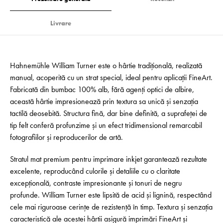
Livrare
Hahnemühle William Turner este o hârtie tradițională, realizată
manual, acoperită cu un strat special, ideal pentru aplicații FineArt.
Fabricată din bumbac 100% alb, fără agenți optici de albire,
această hârtie impresionează prin textura sa unică și senzația
tactilă deosebită. Structura fină, dar bine definită, a suprafeței de
tip felt conferă profunzime și un efect tridimensional remarcabil
fotografiilor și reproducerilor de artă.
Stratul mat premium pentru imprimare inkjet garantează rezultate
excelente, reproducând culorile și detaliile cu o claritate
excepțională, contraste impresionante și tonuri de negru
profunde. William Turner este lipsită de acid și lignină, respectând
cele mai riguroase cerințe de rezistență în timp. Textura și senzația
caracteristică ale acestei hârtii asigură imprimări FineArt și