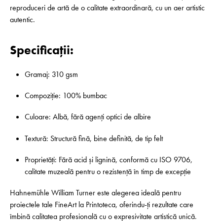
reproduceri de artă de o calitate extraordinară, cu un aer artistic
autentic.
Specificații:
Gramaj: 310 gsm
Compoziție: 100% bumbac
Culoare: Albă, fără agenți optici de albire
Textură: Structură fină, bine definită, de tip felt
Proprietăți: Fără acid și lignină, conformă cu ISO 9706,
calitate muzeală pentru o rezistență în timp de excepție
Hahnemühle William Turner este alegerea ideală pentru
proiectele tale FineArt la Printoteca, oferindu-ți rezultate care
îmbină calitatea profesională cu o expresivitate artistică unică.