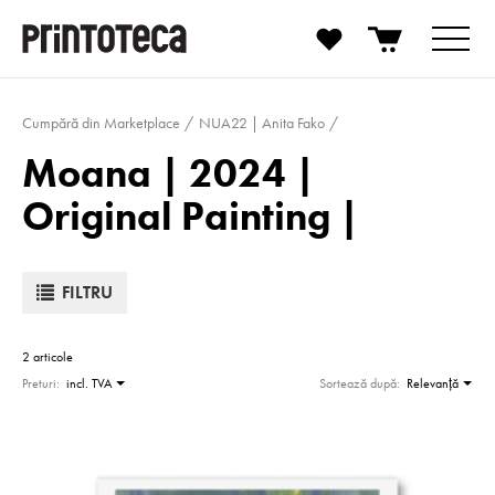
Cumpără din Marketplace
NUA22 | Anita Fako
Moana | 2024 |
Original Painting |
FILTRU
2 articole
Preturi:
incl. TVA
Sortează după:
Relevanţă