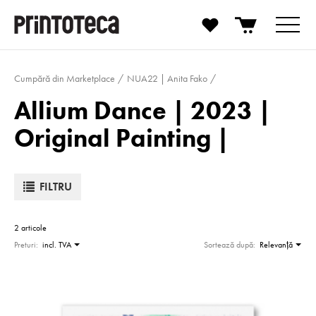
Cumpără din Marketplace
NUA22 | Anita Fako
Allium Dance | 2023 |
Original Painting |
FILTRU
2 articole
Preturi:
incl. TVA
Sortează după:
Relevanţă