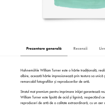
Prezentare generală
Recenzii
Liv
Hahnemühle William Turner este o hârtie tradițională, reali
albire, această hârtie impresionează prin textura sa unică și
remarcabil fotografiilor și reproducerilor de artă.
Stratul mat premium pentru imprimare inkjet garantează rezu
William Turner este lipsită de acid și lignină, respectând cel
reproduceri de artă de o calitate extraordinară, cu un aer ar