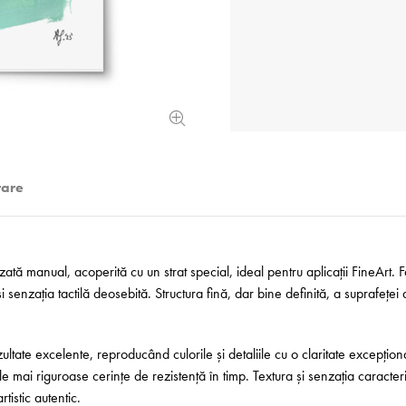
rare
zată manual, acoperită cu un strat special, ideal pentru aplicații FineArt.
 senzația tactilă deosebită. Structura fină, dar bine definită, a suprafeței 
ltate excelente, reproducând culorile și detaliile cu o claritate excepțio
e mai riguroase cerințe de rezistență în timp. Textura și senzația caracteri
tistic autentic.