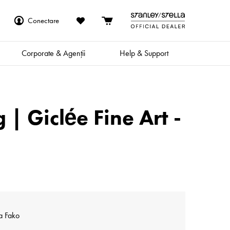
Conectare
Corporate & Agenții
Help & Support
| Giclée Fine Art -
a Fako