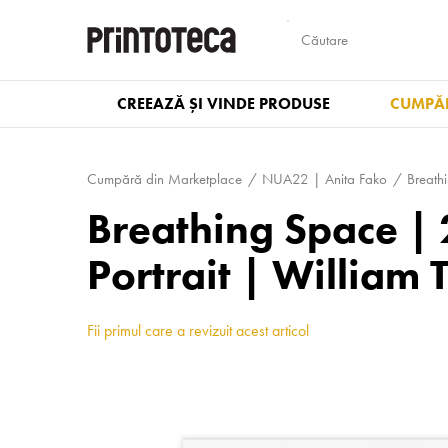
CREEAZĂ ȘI VINDE PRODUSE
CUMPĂR
Cumpără din Marketplace
NUA22 | Anita Fako
Breath
Breathing Space | 2
Portrait | William 
Fii primul care a revizuit acest articol