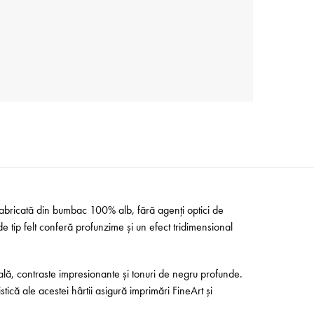
 Fabricată din bumbac 100% alb, fără agenți optici de
de tip felt conferă profunzime și un efect tridimensional
nală, contraste impresionante și tonuri de negru profunde.
stică ale acestei hârtii asigură imprimări FineArt și