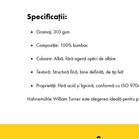
Specificații:
Gramaj: 310 gsm
Compoziție: 100% bumbac
Culoare: Albă, fără agenți optici de albire
Textură: Structură fină, bine definită, de tip felt
Proprietăți: Fără acid și lignină, conformă cu ISO 970
Hahnemühle William Turner este alegerea ideală pentru proiec