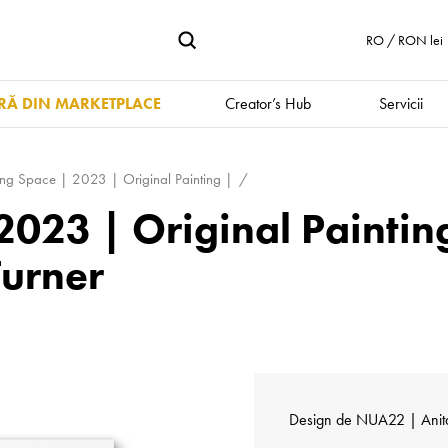
RO / RON lei
Ă DIN MARKETPLACE
Creator’s Hub
Servicii
ing Space | 2023 | Original Painting |
023 | Original Painting 
Turner
Design de
NUA22 | Anit