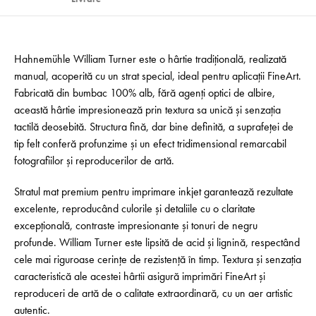
Hahnemühle William Turner este o hârtie tradițională, realizată
manual, acoperită cu un strat special, ideal pentru aplicații FineArt.
Fabricată din bumbac 100% alb, fără agenți optici de albire,
această hârtie impresionează prin textura sa unică și senzația
tactilă deosebită. Structura fină, dar bine definită, a suprafeței de
tip felt conferă profunzime și un efect tridimensional remarcabil
fotografiilor și reproducerilor de artă.
Stratul mat premium pentru imprimare inkjet garantează rezultate
excelente, reproducând culorile și detaliile cu o claritate
excepțională, contraste impresionante și tonuri de negru
profunde. William Turner este lipsită de acid și lignină, respectând
cele mai riguroase cerințe de rezistență în timp. Textura și senzația
caracteristică ale acestei hârtii asigură imprimări FineArt și
reproduceri de artă de o calitate extraordinară, cu un aer artistic
autentic.