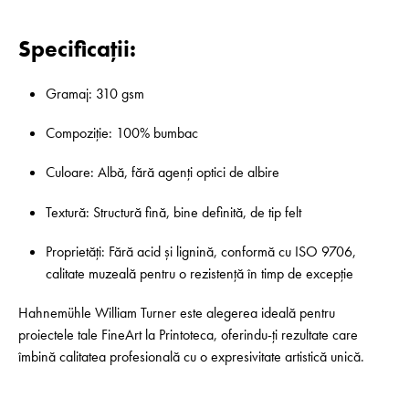
Specificații:
Gramaj: 310 gsm
Compoziție: 100% bumbac
Culoare: Albă, fără agenți optici de albire
Textură: Structură fină, bine definită, de tip felt
Proprietăți: Fără acid și lignină, conformă cu ISO 9706,
calitate muzeală pentru o rezistență în timp de excepție
Hahnemühle William Turner este alegerea ideală pentru
proiectele tale FineArt la Printoteca, oferindu-ți rezultate care
îmbină calitatea profesională cu o expresivitate artistică unică.