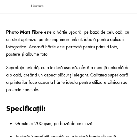
Livrare
Photo Matt Fibre
este o hârtie ușoară, pe bază de celuloză, cu
un strat optimizat pentru imprimare inkjet, ideală pentru aplicații
fotografice. Această hârtie este perfectă pentru printuri foto,
postere și albume foto.
Suprafața netedă, cu o textură ușoară, oferă o nuanță naturală de
alb cald, creând un aspect plăcut și elegant. Calitatea superioară
a printurilor face această hârtie ideală pentru utilizare zilnică sau
proiecte speciale.
Specificații:
Greutate: 200 gsm, pe bază de celuloză
Textură: Suprafață netedă, cu o textură foarte discretă