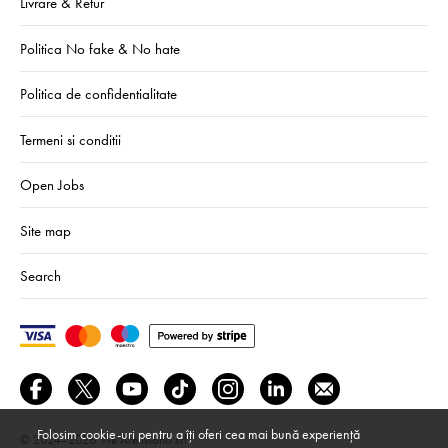
Livrare & Retur
Politica No fake & No hate
Politica de confidentialitate
Termeni si conditii
Open Jobs
Site map
Search
Folosim cookie-uri pentru a îți oferi cea mai bună experiență
© 2024–2026
We Are Mono srl