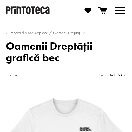
Cumpără din Marketplace
Oamenii Dreptății
Oamenii Dreptății
grafică bec
1 articol
Preturi:
incl. TVA