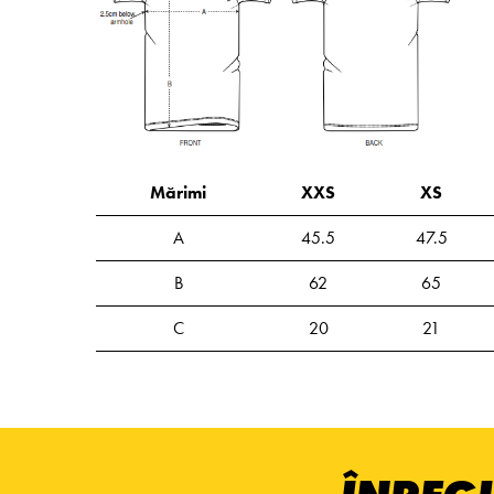
Mărimi
XXS
XS
A
45.5
47.5
B
62
65
C
20
21