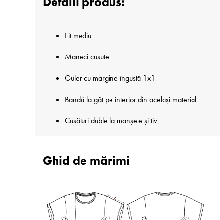
Detalii produs:
Fit mediu
Măneci cusute
Guler cu margine îngustă 1x1
Bandă la gât pe interior din același material
Cusături duble la manșete și tiv
Ghid de mărimi