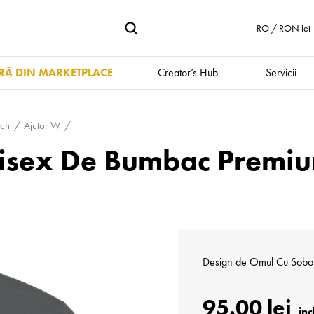
RO / RON lei
Ă DIN MARKETPLACE
Creator’s Hub
Servicii
rch
Ajutor W
nisex De Bumbac Premiu
Design de
Omul Cu Sobol
95.00 lei