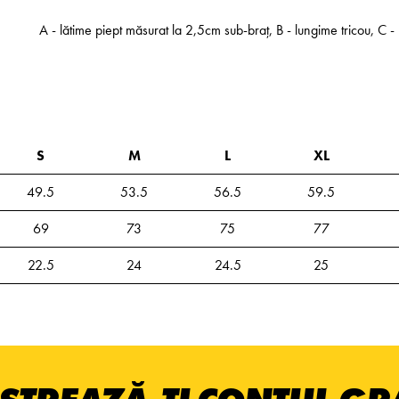
A - lătime piept măsurat la 2,5cm sub-braț, B - lungime tricou, C
S
M
L
XL
49.5
53.5
56.5
59.5
69
73
75
77
22.5
24
24.5
25