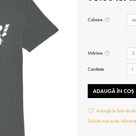
Culoare
?
Mărime
?
Cantitate
ADAUGĂ ÎN COȘ
Adaugă la lista de do
Solicită mai multe informaț