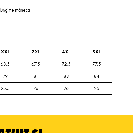
 - lungime mânecă
XXL
3XL
4XL
5XL
63.5
67.5
72.5
77.5
79
81
83
84
25.5
26
26
26