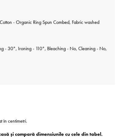
Cotton - Organic Ring Spun Combed, Fabric washed
 - 30°, Ironing - 110°, Bleaching - No, Cleaning - No,
at în centimetri.
casă și compară dimensiunile cu cele din tabel.