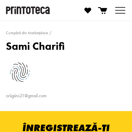
Cumpără din Marketplace
Sami Charifi
oriigiins21@gmail.com
ÎNREGISTREAZĂ-ȚI