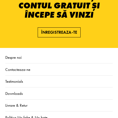
CONTUL GRATUIT ȘI
ÎNCEPE SĂ VINZI
ÎNREGISTREAZA-TE
Despre noi
Contacteaza-ne
Testimonials
Downloads
Livrare & Retur
Politica No fake & No hate