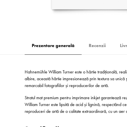
Prezentare generală
Recenzii
Liv
Hahnemühle William Turner este o hârtie tradițională, reali
albire, această hârtie impresionează prin textura sa unică și
remarcabil fotografiilor și reproducerilor de artă.
Stratul mat premium pentru imprimare inkjet garantează rezu
William Turner este lipsită de acid și lignină, respectând cel
reproduceri de artă de o calitate extraordinară, cu un aer ar