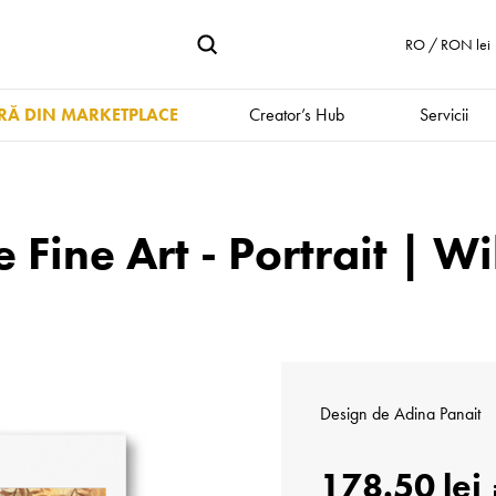
RO / RON lei
Ă DIN MARKETPLACE
Creator’s Hub
Servicii
Fine Art - Portrait | Wi
Design de
Adina Panait
178.50 lei