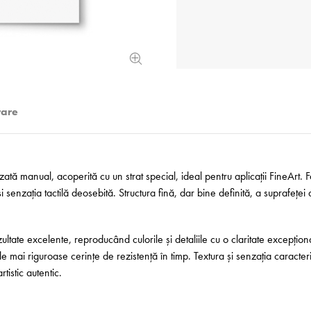
rare
zată manual, acoperită cu un strat special, ideal pentru aplicații FineArt.
 senzația tactilă deosebită. Structura fină, dar bine definită, a suprafeței 
ltate excelente, reproducând culorile și detaliile cu o claritate excepțio
e mai riguroase cerințe de rezistență în timp. Textura și senzația caracteri
tistic autentic.