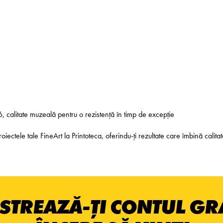
6, calitate muzeală pentru o rezistență în timp de excepție
tele tale FineArt la Printoteca, oferindu-ți rezultate care îmbină calitate
STREAZĂ-ȚI CONTUL GRA