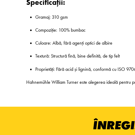
Specificații:
Gramaj: 310 gsm
Compoziție: 100% bumbac
Culoare: Albă, fără agenți optici de albire
Textură: Structură fină, bine definită, de tip felt
Proprietăți: Fără acid și lignină, conformă cu ISO 970
Hahnemühle William Turner este alegerea ideală pentru proiec
ÎNREGI