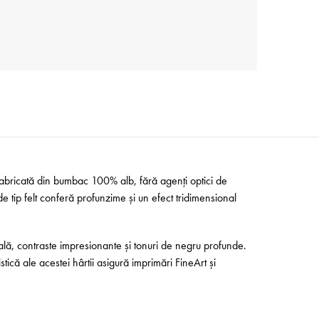
 Fabricată din bumbac 100% alb, fără agenți optici de
de tip felt conferă profunzime și un efect tridimensional
nală, contraste impresionante și tonuri de negru profunde.
stică ale acestei hârtii asigură imprimări FineArt și