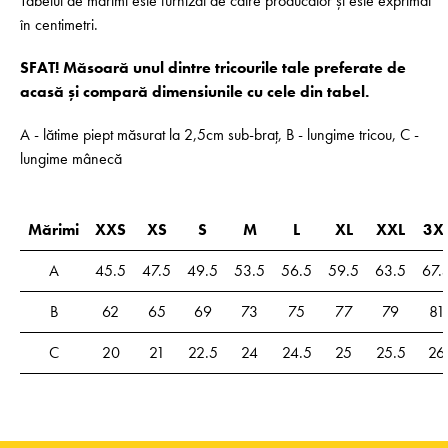
Tabelul de mărimi este furnizat de către producător și este exprimat
în centimetri.
SFAT! Măsoară unul dintre tricourile tale preferate de
acasă și compară dimensiunile cu cele din tabel.
A - lătime piept măsurat la 2,5cm sub-braț, B - lungime tricou, C -
lungime mânecă
Mărimi
XXS
XS
S
M
L
XL
XXL
3X
A
45.5
47.5
49.5
53.5
56.5
59.5
63.5
67.
B
62
65
69
73
75
77
79
81
C
20
21
22.5
24
24.5
25
25.5
26