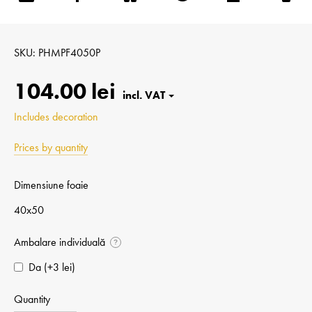
SKU
PHMPF4050P
104.00 lei
Includes decoration
Prices by quantity
Dimensiune foaie
40x50
Ambalare individuală
?
Da (+⁠3 lei)
Quantity