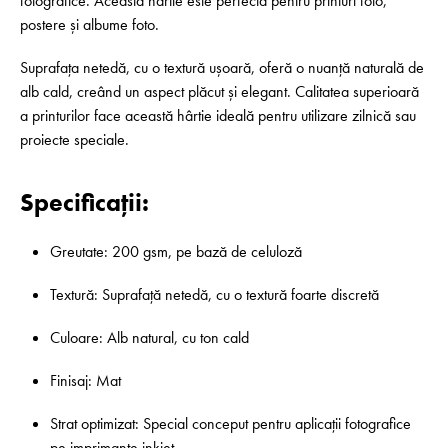
fotografice. Această hârtie este perfectă pentru printuri foto,
postere și albume foto.
Suprafața netedă, cu o textură ușoară, oferă o nuanță naturală de
alb cald, creând un aspect plăcut și elegant. Calitatea superioară
a printurilor face această hârtie ideală pentru utilizare zilnică sau
proiecte speciale.
Specificații:
Greutate: 200 gsm, pe bază de celuloză
Textură: Suprafață netedă, cu o textură foarte discretă
Culoare: Alb natural, cu ton cald
Finisaj: Mat
Strat optimizat: Special conceput pentru aplicații fotografice
pe imprimante inkjet