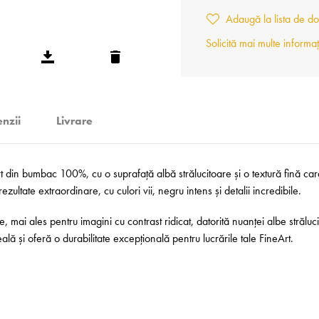
Adaugă la lista de do
Solicită mai multe informaț
nzii
Livrare
n bumbac 100%, cu o suprafață albă strălucitoare și o textură fină caracte
ultate extraordinare, cu culori vii, negru intens și detalii incredibile.
e, mai ales pentru imagini cu contrast ridicat, datorită nuanței albe străluc
 și oferă o durabilitate excepțională pentru lucrările tale FineArt.