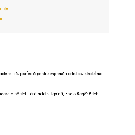
rințe
ii
ristică, perfectă pentru imprimări artistice. Stratul mat
itoare a hârtiei. Fără acid și lignină, Photo Rag® Bright