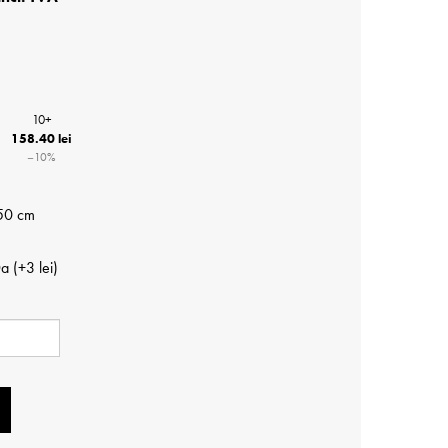
10+
158.40 lei
−10%
50 cm
a (+⁠3 lei)