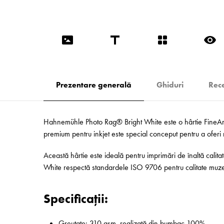
Prezentare generală
Ghiduri
Rece
Hahnemühle Photo Rag® Bright White este o hârtie FineArt di
premium pentru inkjet este special conceput pentru a oferi rez
Această hârtie este ideală pentru imprimări de înaltă calitat
White respectă standardele ISO 9706 pentru calitate muzeală
Specificații:
Greutate: 310 gsm, realizată din bumbac 100%