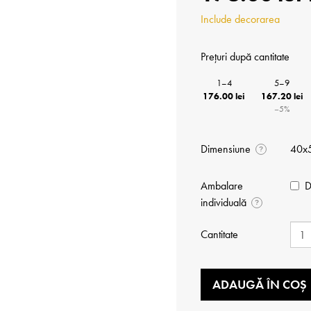
Include decorarea
Prețuri după cantitate
1–4
5–9
176.00 lei
167.20 lei
−5%
Dimensiune
40x
?
Ambalare
D
individuală
?
Cantitate
ADAUGĂ ÎN COȘ