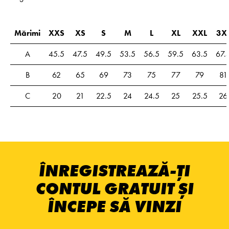
Mărimi
XXS
XS
S
M
L
XL
XXL
3X
A
45.5
47.5
49.5
53.5
56.5
59.5
63.5
67.
B
62
65
69
73
75
77
79
81
C
20
21
22.5
24
24.5
25
25.5
26
ÎNREGISTREAZĂ-ȚI
CONTUL GRATUIT ȘI
ÎNCEPE SĂ VINZI