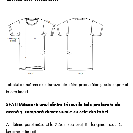
Tabelul de mărimi este furnizat de către producător și este exprimat
în centimetri.
SFAT! Măsoară unul dintre tricourile tale preferate de
acasă și compară dimensiunile cu cele din tabel.
A - lătime piept măsurat la 2,5cm sub-braț, B - lungime tricou, C -
lungime mânecă