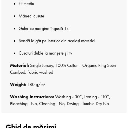
Fit mediu
Măneci cusute
Guler cu margine îngustă 1x1
Bandă la gât pe interior din același material
Cusături duble la manșete și tiv
Material:
Single Jersey, 100% Cotton - Organic Ring Spun
Combed, Fabric washed
Weight:
180 g/m²
Washing instructions:
Washing - 30°, Ironing - 110°,
Bleaching - No, Cleaning - No, Drying - Tumble Dry No
Ghid de mărimi