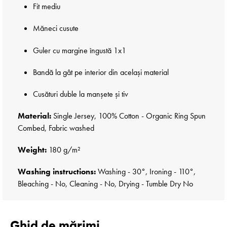
Fit mediu
Măneci cusute
Guler cu margine îngustă 1x1
Bandă la gât pe interior din același material
Cusături duble la manșete și tiv
Material:
Single Jersey, 100% Cotton - Organic Ring Spun
Combed, Fabric washed
Weight:
180 g/m²
Washing instructions:
Washing - 30°, Ironing - 110°,
Bleaching - No, Cleaning - No, Drying - Tumble Dry No
Ghid de mărimi