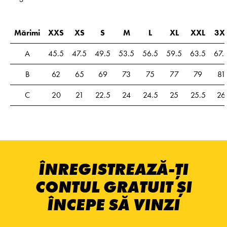
Mărimi
XXS
XS
S
M
L
XL
XXL
3X
A
45.5
47.5
49.5
53.5
56.5
59.5
63.5
67.
B
62
65
69
73
75
77
79
81
C
20
21
22.5
24
24.5
25
25.5
26
ÎNREGISTREAZĂ-ȚI
CONTUL GRATUIT ȘI
ÎNCEPE SĂ VINZI