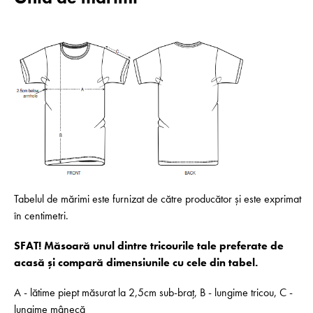
Tabelul de mărimi este furnizat de către producător și este exprimat
în centimetri.
SFAT! Măsoară unul dintre tricourile tale preferate de
acasă și compară dimensiunile cu cele din tabel.
A - lătime piept măsurat la 2,5cm sub-braț, B - lungime tricou, C -
lungime mânecă