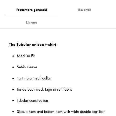
Prezentare generală
Recenzii
Livrare
The Tubular unisex t-shirt
Medium Fit
Set-in sleeve
1x1 rib at neck collar
Inside back neck tape in self fabric
Tubular construction
Sleeve hem and bottom hem with wide double topstitch