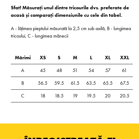
Sfat! Măsurați unul dintre tricourile dvs. preferate de
acasă și comparați dimensiunile cu cele din tabel.
A - lățimea pieptului măsurată la 2,5 cm sub axilă, B - lungimea
tricoului, C - lungimea mânecii
Mărimi
XS
S
M
L
XL
XXL
A
45
48
51
54
57
61
B
56.5
59.5
61.5
63.5
65.5
67.5
C
18
18.5
19
19.5
20
20.5