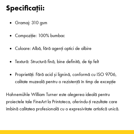
Specificații:
Gramaj: 310 gsm
Compoziție: 100% bumbac
Culoare: Albă, fără agenți optici de albire
Textură: Structură fină, bine definită, de tip felt
Proprietăți: Fără acid și lignină, conformă cu ISO 9706,
calitate muzeală pentru o rezistență în timp de excepție
Hahnemühle William Turner este alegerea ideală pentru
proiectele tale FineArt la Printoteca, oferindu-ți rezultate care
îmbină calitatea profesională cu o expresivitate artistică unică.