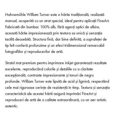
Hahnemühle William Turner este o hârtie tradițională, realizată
manual, acoperită cu un strat special, ideal pentru aplicații FineArt.
Fabricată din bumbac 100% alb, fără agenți optici de albire,
această hârtie impresionează prin textura sa unică și senzația
tactilă deosebită. Structura fină, dar bine definită, a suprafeței de
tip felt conferă profunzime și un efect tridimensional remarcabil
fotografiilor și reproducerilor de artă.
Stratul mat premium pentru imprimare inkjet garantează rezultate
excelente, reproducând culorile și detaliile cu o claritate
excepțională, contraste impresionante și tonuri de negru
profunde. William Turner este lipsită de acid și lignină, respectând
cele mai riguroase cerințe de rezistență în timp. Textura și senzația
caracteristică ale acestei hârtii asigură imprimări FineArt și
reproduceri de artă de o calitate extraordinară, cu un aer artistic
autentic.