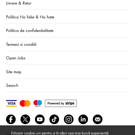
Livrare & Retur
Politica No fake & No hate
Politica de confidentialitate
Termeni si conditii
Open Jobs
Site map
Search
Folosim cookie-uri pentru a îți oferi cea mai bună experiență
© 2024–2026
We Are Mono srl