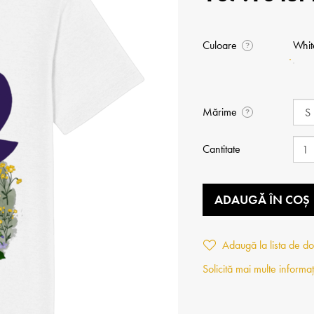
Culoare
Whit
?
Mărime
?
Cantitate
ADAUGĂ ÎN COȘ
Adaugă la lista de do
Solicită mai multe informaț