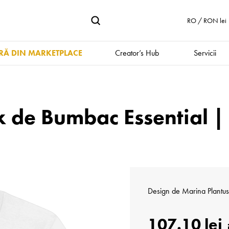
RO / RON lei
Ă DIN MARKETPLACE
Creator’s Hub
Servicii
x de Bumbac Essential |
Design de
Marina Plantus
107.10 lei