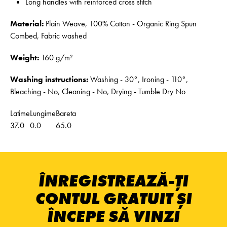
Long handles with reinforced cross stitch
Material:
Plain Weave, 100% Cotton - Organic Ring Spun
Combed, Fabric washed
Weight:
160 g/m²
Washing instructions:
Washing - 30°, Ironing - 110°,
Bleaching - No, Cleaning - No, Drying - Tumble Dry No
Latime
Lungime
Bareta
37.0
0.0
65.0
ÎNREGISTREAZĂ-ȚI
CONTUL GRATUIT ȘI
ÎNCEPE SĂ VINZI