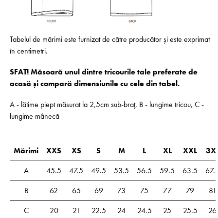
Tabelul de mărimi este furnizat de către producător și este exprimat
în centimetri.
SFAT! Măsoară unul dintre tricourile tale preferate de
acasă și compară dimensiunile cu cele din tabel.
A - lătime piept măsurat la 2,5cm sub-braț, B - lungime tricou, C -
lungime mânecă
Mărimi
XXS
XS
S
M
L
XL
XXL
3X
A
45.5
47.5
49.5
53.5
56.5
59.5
63.5
67.
B
62
65
69
73
75
77
79
81
C
20
21
22.5
24
24.5
25
25.5
26