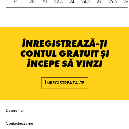
C
20
21
22.5
24
24.5
25
25.5
26
ÎNREGISTREAZĂ-ȚI
CONTUL GRATUIT ȘI
ÎNCEPE SĂ VINZI
ÎNREGISTREAZA-TE
Despre noi
Contacteaza-ne