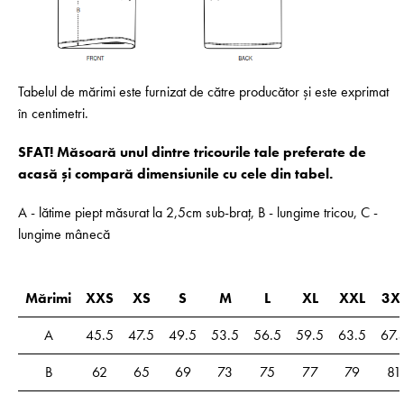
Tabelul de mărimi este furnizat de către producător și este exprimat
în centimetri.
SFAT! Măsoară unul dintre tricourile tale preferate de
acasă și compară dimensiunile cu cele din tabel.
A - lătime piept măsurat la 2,5cm sub-braț, B - lungime tricou, C -
lungime mânecă
Mărimi
XXS
XS
S
M
L
XL
XXL
3X
A
45.5
47.5
49.5
53.5
56.5
59.5
63.5
67.
B
62
65
69
73
75
77
79
81