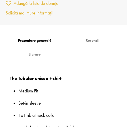
Adaugă la lista de dorințe
Solicită mai multe informații
Prezentare generală
Recenzii
Livrare
The Tubular unisex t-shirt
Medium Fit
Set-in sleeve
1x1 rib at neck collar