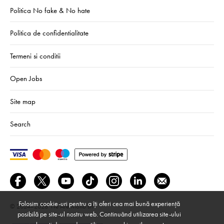
Politica No fake & No hate
Politica de confidentialitate
Termeni si conditii
Open Jobs
Site map
Search
Folosim cookie-uri pentru a îți oferi cea mai bună experiență
© 2024–2026
We Are Mono srl
posibilă pe site-ul nostru web. Continuând utilizarea site-ului