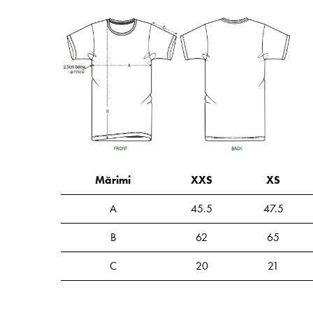
Mărimi
XXS
XS
A
45.5
47.5
B
62
65
C
20
21