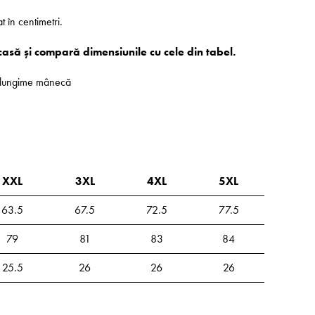
at în centimetri.
casă și compară dimensiunile cu cele din tabel.
 - lungime mânecă
XXL
3XL
4XL
5XL
63.5
67.5
72.5
77.5
79
81
83
84
25.5
26
26
26