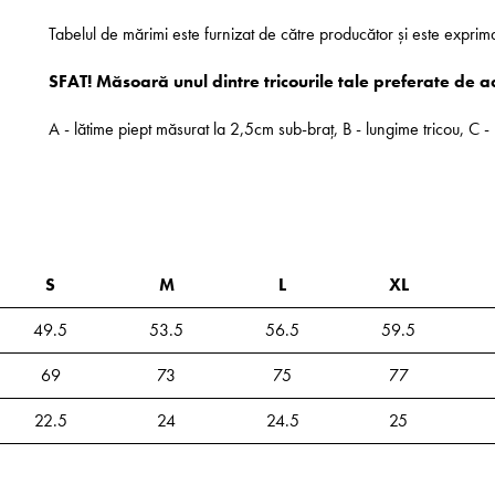
Tabelul de mărimi este furnizat de către producător și este exprim
SFAT! Măsoară unul dintre tricourile tale preferate de a
A - lătime piept măsurat la 2,5cm sub-braț, B - lungime tricou, C
S
M
L
XL
49.5
53.5
56.5
59.5
69
73
75
77
22.5
24
24.5
25