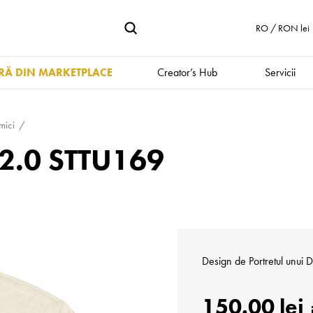
RO / RON lei
Ă DIN MARKETPLACE
Creator’s Hub
Servicii
mici
r 2.0 STTU169
Design de
Portretul unui 
150.00 lei