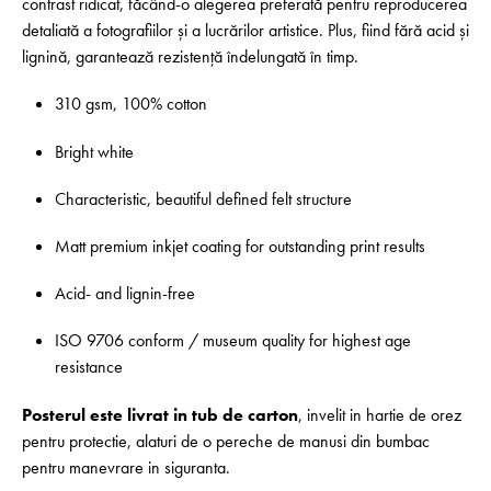
contrast ridicat, făcând-o alegerea preferată pentru reproducerea
detaliată a fotografiilor și a lucrărilor artistice. Plus, fiind fără acid și
lignină, garantează rezistență îndelungată în timp.
310 gsm, 100% cotton
Bright white
Characteristic, beautiful defined felt structure
Matt premium inkjet coating for outstanding print results
Acid- and lignin-free
ISO 9706 conform / museum quality for highest age
resistance
Posterul este livrat in tub de carton
, invelit in hartie de orez
pentru protectie, alaturi de o pereche de manusi din bumbac
pentru manevrare in siguranta.