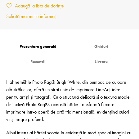
Adaugă la lista de dorințe
Solicită mai multe informații
Prezentare generală
Ghiduri
Recenzii
Livrare
Hahnemühle Photo Rag® Bright White, din bumbac de culoare
alb strălucitor, oferă un strat unic de imprimare FineArt, ideal
pentru artiști și fotografi. Cu o structură delicată și o textură moale
distinctivă Photo Rag®, această hârtie transformă fiecare
imprimare într-o operă de artă tridimensională, evidențiind culori
vii și negru profund.
Albul intens al hârtiei scoate în evidență în mod special imagini cu