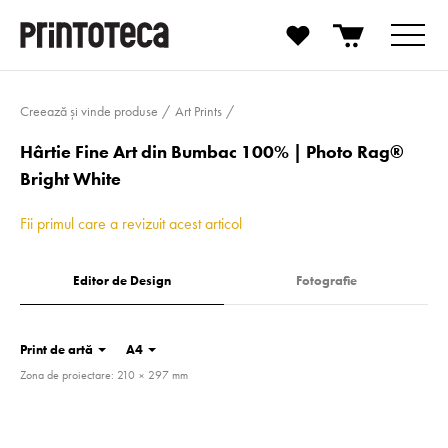
Creează și vinde produse
Art Prints
Hârtie Fine Art din Bumbac 100% | Photo Rag®
Bright White
Fii primul care a revizuit acest articol
Editor de Design
Fotografie
Print de artă
A4
Zona de proiectare: 210 × 297 mm