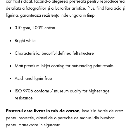
contrast ridicat, făcând-o alegerea preferată pentru reproducerea
detaliată a fotografiilor și a lucrărilor artistice. Plus, fiind fără acid și
lignină, garantează rezistență îndelungată în timp.
310 gsm, 100% cotton
Bright white
Characteristic, beautiful defined felt structure
Matt premium inkjet coating for outstanding print results
Acid- and lignin-free
ISO 9706 conform / museum quality for highest age
resistance
Posterul este livrat in tub de carton
, invelit in hartie de orez
pentru protectie, alaturi de o pereche de manusi din bumbac
pentru manevrare in siguranta.