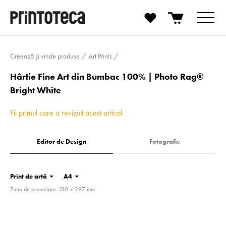
Creează și vinde produse
Art Prints
Hârtie Fine Art din Bumbac 100% | Photo Rag®
Bright White
Fii primul care a revizuit acest articol
Editor de Design
Fotografie
Print de artă
A4
Zona de proiectare: 210 × 297 mm