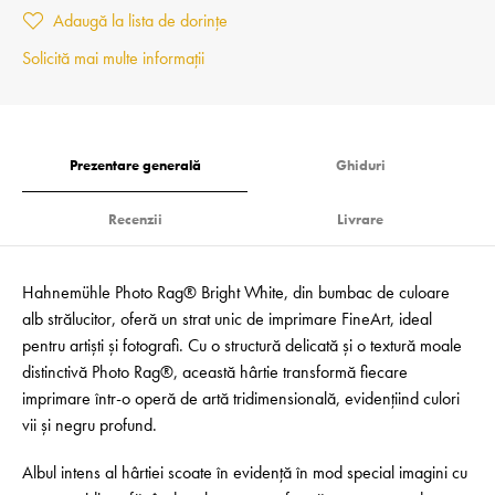
Adaugă la lista de dorințe
Solicită mai multe informații
Prezentare generală
Ghiduri
Recenzii
Livrare
Hahnemühle Photo Rag® Bright White, din bumbac de culoare
alb strălucitor, oferă un strat unic de imprimare FineArt, ideal
pentru artiști și fotografi. Cu o structură delicată și o textură moale
distinctivă Photo Rag®, această hârtie transformă fiecare
imprimare într-o operă de artă tridimensională, evidențiind culori
vii și negru profund.
Albul intens al hârtiei scoate în evidență în mod special imagini cu