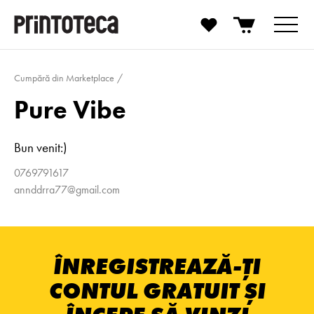
Cumpără din Marketplace
Pure Vibe
Bun venit:)
0769791617
annddrra77@gmail.com
ÎNREGISTREAZĂ-ȚI
CONTUL GRATUIT ȘI