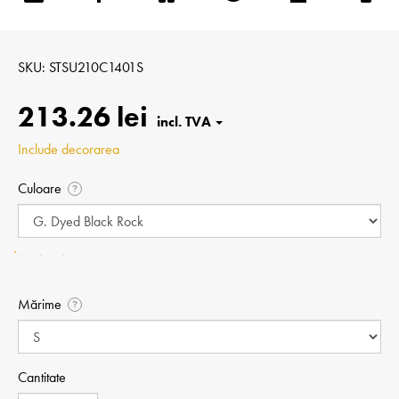
SKU
STSU210C1401S
213.26 lei
Include decorarea
Culoare
?
Mărime
?
Cantitate