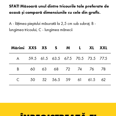
SFAT! Măsoară unul dintre tricourile tale preferate de
acasă și compară dimensiunile cu cele din grafic.
A - lățimea pieptului măsurată la 2,5 cm sub subraț, B -
lungimea tricoului, C - lungimea mânecii
Mărimi
XXS
XS
S
M
L
XL
XXL
3
A
59.5
61.5
63.5
67.5
70.5
73.5
77.5
81
B
60
63
68
72
74
76
78
8
C
50
52
56.5
59
61
61.5
62
6