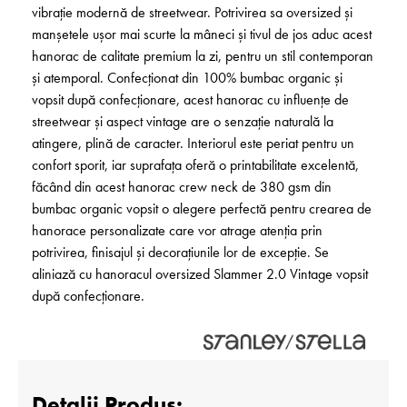
vibrație modernă de streetwear. Potrivirea sa oversized și
manșetele ușor mai scurte la mâneci și tivul de jos aduc acest
hanorac de calitate premium la zi, pentru un stil contemporan
și atemporal. Confecționat din 100% bumbac organic și
vopsit după confecționare, acest hanorac cu influențe de
streetwear și aspect vintage are o senzație naturală la
atingere, plină de caracter. Interiorul este periat pentru un
confort sporit, iar suprafața oferă o printabilitate excelentă,
făcând din acest hanorac crew neck de 380 gsm din
bumbac organic vopsit o alegere perfectă pentru crearea de
hanorace personalizate care vor atrage atenția prin
potrivirea, finisajul și decorațiunile lor de excepție. Se
aliniază cu hanoracul oversized Slammer 2.0 Vintage vopsit
după confecționare.
Detalii Produs: