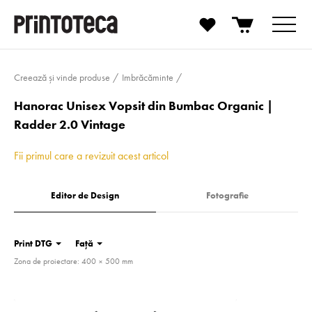
Creează și vinde produse
Imbrăcăminte
Hanorac Unisex Vopsit din Bumbac Organic |
Radder 2.0 Vintage
Fii primul care a revizuit acest articol
Editor de Design
Fotografie
Print DTG
Față
Zona de proiectare: 400 × 500 mm