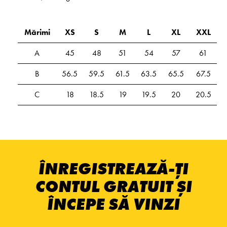
Mărimi
XS
S
M
L
XL
XXL
A
45
48
51
54
57
61
B
56.5
59.5
61.5
63.5
65.5
67.5
C
18
18.5
19
19.5
20
20.5
ÎNREGISTREAZĂ-ȚI
CONTUL GRATUIT ȘI
ÎNCEPE SĂ VINZI