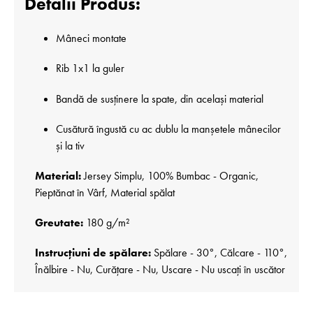
Detalii Produs:
Mâneci montate
Rib 1x1 la guler
Bandă de susținere la spate, din același material
Cusătură îngustă cu ac dublu la manșetele mânecilor
și la tiv
Material:
Jersey Simplu, 100% Bumbac - Organic,
Pieptănat în Vârf, Material spălat
Greutate:
180 g/m²
Instrucțiuni de spălare:
Spălare - 30°, Călcare - 110°,
Înălbire - Nu, Curățare - Nu, Uscare - Nu uscați în uscător