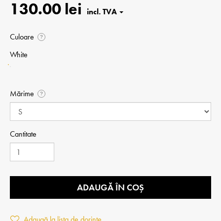
130.00 lei
Culoare
?
White
Mărime
?
Cantitate
ADAUGĂ ÎN COȘ
Adaugă la lista de dorințe