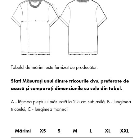
Tabelul de mărimi este furnizat de producător.
Sfat! Măsurați unul dintre tricourile dvs. preferate de
acasă și comparați dimensiunile cu cele din tabel.
A - lățimea pieptului măsurată la 2,5 cm sub axilă, B - lungimea
tricoului, C - lungimea mânecii
Mărimi
XS
S
M
L
XL
XXL