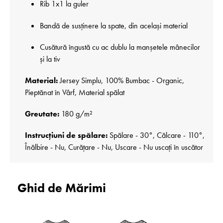
Rib 1x1 la guler
Bandă de susținere la spate, din același material
Cusătură îngustă cu ac dublu la manșetele mânecilor
și la tiv
Material:
Jersey Simplu, 100% Bumbac - Organic,
Pieptănat în Vârf, Material spălat
Greutate:
180 g/m²
Instrucțiuni de spălare:
Spălare - 30°, Călcare - 110°,
Înălbire - Nu, Curățare - Nu, Uscare - Nu uscați în uscător
Ghid de Mărimi