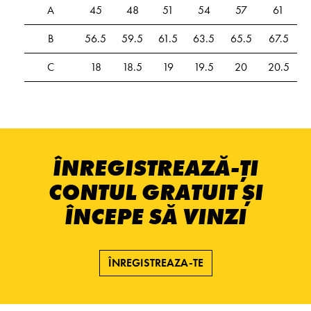
A
45
48
51
54
57
61
B
56.5
59.5
61.5
63.5
65.5
67.5
C
18
18.5
19
19.5
20
20.5
ÎNREGISTREAZĂ-ȚI
CONTUL GRATUIT ȘI
ÎNCEPE SĂ VINZI
ÎNREGISTREAZA-TE