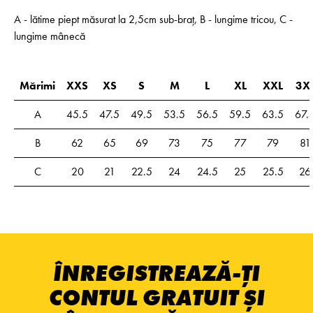
A - lătime piept măsurat la 2,5cm sub-braț, B - lungime tricou, C -
lungime mânecă
Mărimi
XXS
XS
S
M
L
XL
XXL
3X
A
45.5
47.5
49.5
53.5
56.5
59.5
63.5
67.
B
62
65
69
73
75
77
79
81
C
20
21
22.5
24
24.5
25
25.5
26
ÎNREGISTREAZĂ-ȚI
CONTUL GRATUIT ȘI