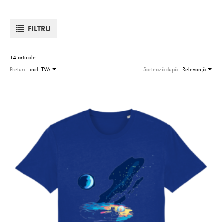
FILTRU
14 articole
Preturi:
incl. TVA
Sortează după:
Relevanţă