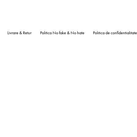
Livrare & Retur
Politica No fake & No hate
Politica de confidentialitate