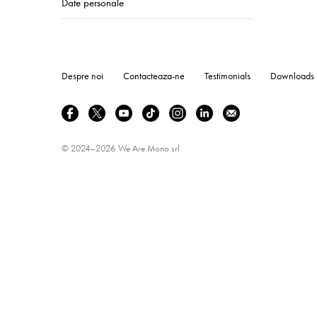
Date personale
Despre noi
Contacteaza-ne
Testimonials
Downloads
© 2024–2026
We Are Mono srl