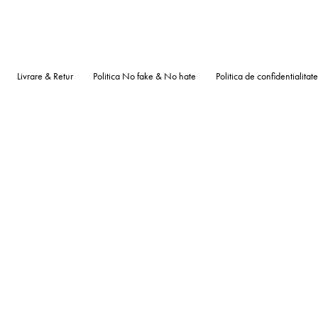
Livrare & Retur
Politica No fake & No hate
Politica de confidentialitate