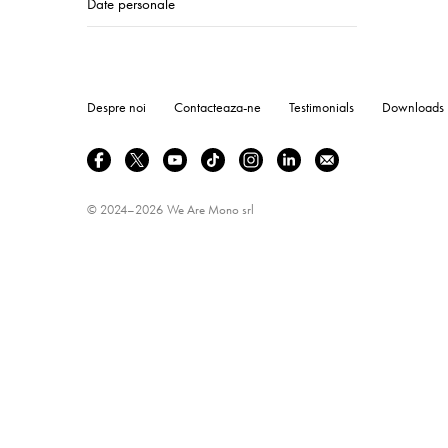
Date personale
Despre noi
Contacteaza-ne
Testimonials
Downloads
© 2024–2026
We Are Mono srl