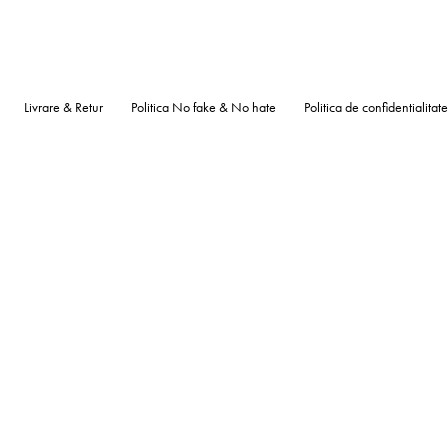
Livrare & Retur
Politica No fake & No hate
Politica de confidentialitate