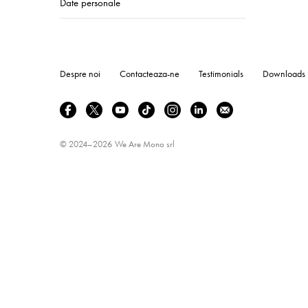
Date personale
Despre noi
Contacteaza-ne
Testimonials
Downloads
© 2024–2026
We Are Mono srl