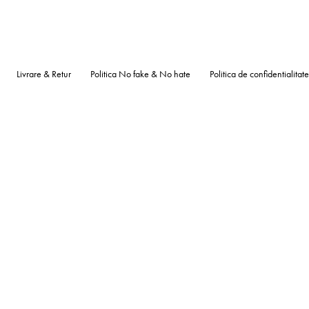
Livrare & Retur
Politica No fake & No hate
Politica de confidentialitate