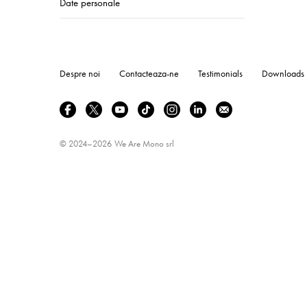
Date personale
Despre noi
Contacteaza-ne
Testimonials
Downloads
© 2024–2026
We Are Mono srl