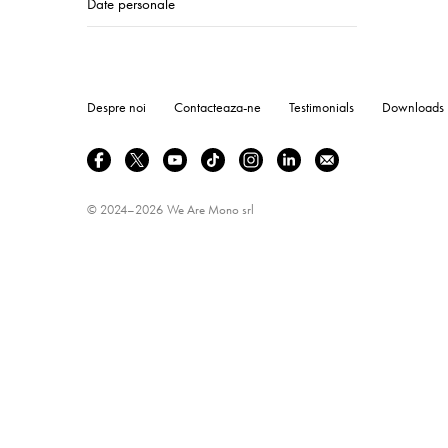
Date personale
Despre noi
Contacteaza-ne
Testimonials
Downloads
© 2024–2026
We Are Mono srl