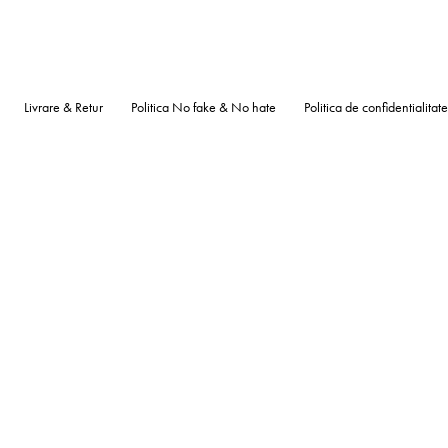
Livrare & Retur
Politica No fake & No hate
Politica de confidentialitate