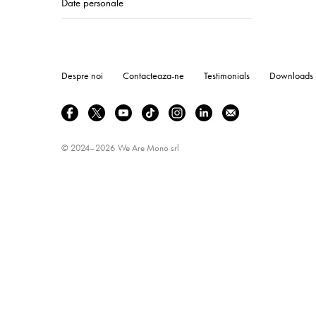
Date personale
Despre noi
Contacteaza-ne
Testimonials
Downloads
© 2024–2026
We Are Mono srl