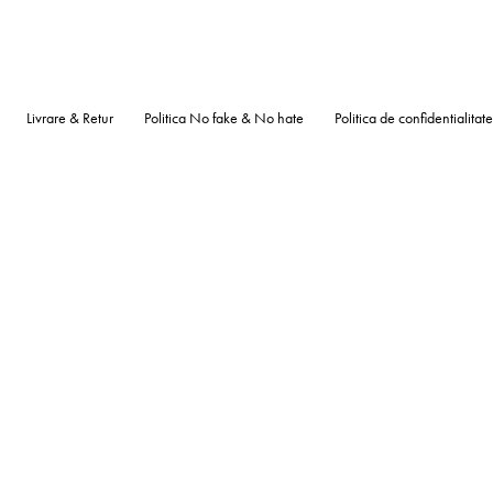
Livrare & Retur
Politica No fake & No hate
Politica de confidentialitate