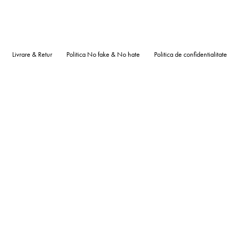
Livrare & Retur
Politica No fake & No hate
Politica de confidentialitate