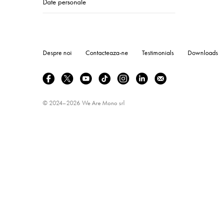
Date personale
Despre noi
Contacteaza-ne
Testimonials
Downloads
© 2024–2026
We Are Mono srl