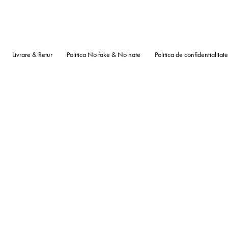
Livrare & Retur
Politica No fake & No hate
Politica de confidentialitate