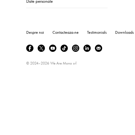
Date personale
Despre noi
Contacteaza-ne
Testimonials
Downloads
© 2024–2026
We Are Mono srl